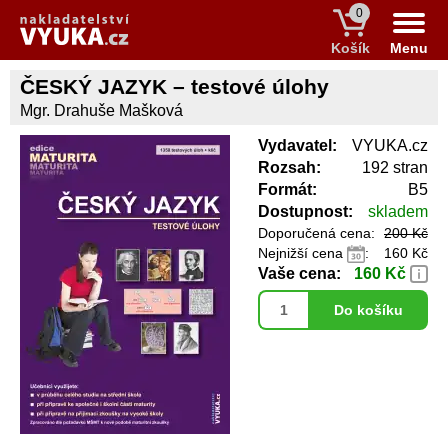
0
Košík
Menu
ČESKÝ JAZYK – testové úlohy
Mgr. Drahuše Mašková
Vydavatel:
VYUKA.cz
Rozsah:
192 stran
Formát:
B5
Dostupnost:
skladem
Doporučená cena:
200 Kč
Nejnižší cena
:
160 Kč
Vaše cena:
160 Kč
Do košíku